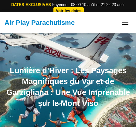
DATES EXCLUSIVES
Fayence : 08-09-10 août et 21-22-23 août
Voir les dates
Air Play Parachutisme
E-mail
Tel
TOGGL
Lumière d’Hiver : Les Paysages
Magnifiques du Var et de
Garzigliana : Une Vue Imprenable
sur le Mont Viso