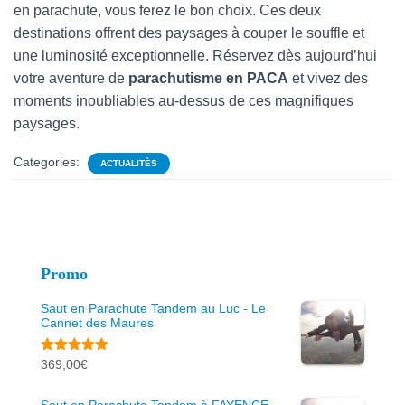
en parachute, vous ferez le bon choix. Ces deux
destinations offrent des paysages à couper le souffle et
une luminosité exceptionnelle. Réservez dès aujourd’hui
votre aventure de
parachutisme en PACA
et vivez des
moments inoubliables au-dessus de ces magnifiques
paysages.
Categories:
ACTUALITÈS
Promo
Saut en Parachute Tandem au Luc - Le
Cannet des Maures
Note
5.00
369,00
€
sur 5