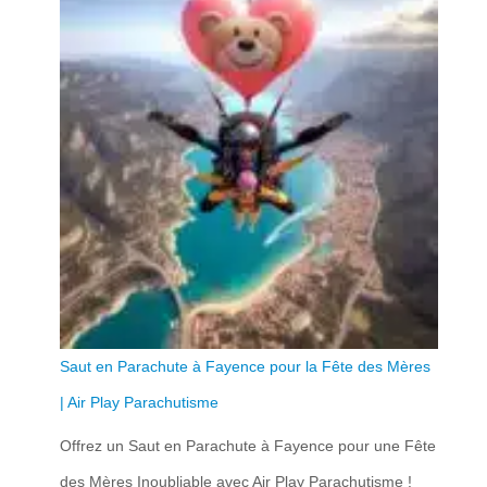
é
s
t
t
a
i
:
t
3
5
:
9
4
,
5
0
9
0
Saut en Parachute à Fayence pour la Fête des Mères
,
€
| Air Play Parachutisme
0
.
Offrez un Saut en Parachute à Fayence pour une Fête
0
des Mères Inoubliable avec Air Play Parachutisme !