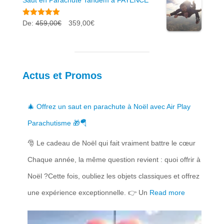
Saut en Parachute Tandem à FAYENCE
Note
5.00
L
L
De:
459,00
€
359,00
€
sur 5
e
e
p
p
r
r
Actus et Promos
i
i
x
x
🎄 Offrez un saut en parachute à Noël avec Air Play
i
a
Parachutisme 🎁🪂
n
c
🎅 Le cadeau de Noël qui fait vraiment battre le cœur
i
t
Chaque année, la même question revient : quoi offrir à
t
u
Noël ?Cette fois, oubliez les objets classiques et offrez
i
e
une expérience exceptionnelle. 👉 Un
Read more
a
l
l
e