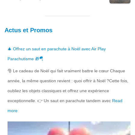
sur 5
e
e
p
p
r
r
Actus et Promos
i
i
x
x
🎄 Offrez un saut en parachute à Noël avec Air Play
i
a
Parachutisme 🎁🪂
n
c
🎅 Le cadeau de Noël qui fait vraiment battre le cœur Chaque
i
t
année, la même question revient : quoi offrir à Noël ?Cette fois,
t
u
oubliez les objets classiques et offrez une expérience
i
e
exceptionnelle. 👉 Un saut en parachute tandem avec
Read
a
l
more
l
e
é
s