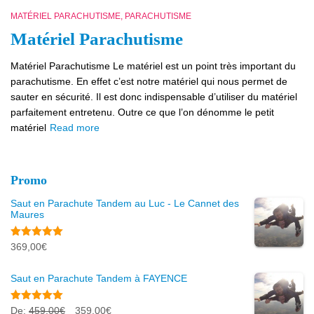
MATÉRIEL PARACHUTISME
PARACHUTISME
Matériel Parachutisme
Matériel Parachutisme Le matériel est un point très important du
parachutisme. En effet c’est notre matériel qui nous permet de
sauter en sécurité. Il est donc indispensable d’utiliser du matériel
parfaitement entretenu. Outre ce que l’on dénomme le petit
matériel
Read more
Promo
Saut en Parachute Tandem au Luc - Le Cannet des
Maures
Note
5.00
369,00
€
sur 5
Saut en Parachute Tandem à FAYENCE
Note
5.00
L
L
De:
459,00
€
359,00
€