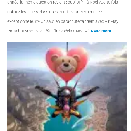
année, la même question revient : quoi offrir à Noël ?Cette fois,
t
u
oubliez les objets classiques et offrez une expérience
i
e
exceptionnelle. 👉 Un saut en parachute tandem avec Air Play
a
l
Parachutisme, c’est : 🎁 Offre spéciale Noël Air
Read more
l
e
é
s
t
t
a
i
:
t
3
5
:
9
4
,
5
0