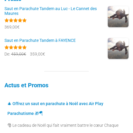
Saut en Parachute Tandem au Luc - Le Cannet des
Maures
Note
5.00
369,00
€
sur 5
Saut en Parachute Tandem à FAYENCE
Note
5.00
L
L
De:
459,00
€
359,00
€
sur 5
e
e
p
p
r
r
Actus et Promos
i
i
x
x
🎄 Offrez un saut en parachute à Noël avec Air Play
i
a
Parachutisme 🎁🪂
n
c
🎅 Le cadeau de Noël qui fait vraiment battre le cœur Chaque
i
t