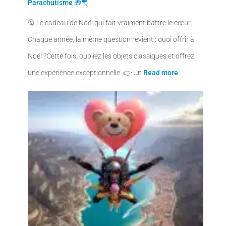
i
a
Parachutisme 🎁🪂
n
c
🎅 Le cadeau de Noël qui fait vraiment battre le cœur
i
t
Chaque année, la même question revient : quoi offrir à
t
u
Noël ?Cette fois, oubliez les objets classiques et offrez
i
e
une expérience exceptionnelle. 👉 Un
Read more
a
l
l
e
é
s
t
t
a
i
:
t
3
5
:
9