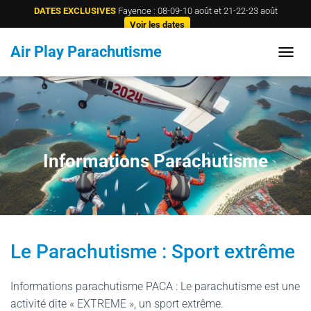
DATES EXCLUSIVES
Fayence : 08-09-10 août et 21-22-23 août
Voir les dates
Air Play Parachutisme
E-mail
Tel
TOGGL
Informations Parachutisme
Le Parachutisme : Sport extrême
Informations parachutisme PACA : Le parachutisme est une
activité dite « EXTREME », un sport extrême.