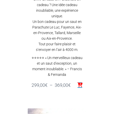
cadeau ? Une idée cadeau
inoubliable, une expérience
unique.
Un bon cadeau pour un saut en
Parachute Le Luc, Fayence, Aix-
en-Provence, Tallard, Marseille
ou Aix-en-Provence.
Tout pour faire plaisir et
s’envoyer en l’air à 4000 m.
⭐⭐⭐⭐⭐ « Un merveilleux cadeau
et un saut d’exception, un
moment inoubliable. » – Francis
& Fernanda
Plage
299,00
€
–
369,00
€
de
prix :
299,00€
à
369,00€